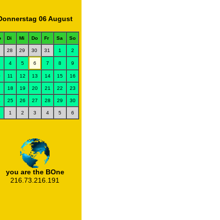
Donnerstag 06 August
o
Di
Mi
Do
Fr
Sa
So
28
29
30
31
1
2
4
5
6
7
8
9
0
11
12
13
14
15
16
7
18
19
20
21
22
23
4
25
26
27
28
29
30
1
1
2
3
4
5
6
you are the BOne
216.73.216.191