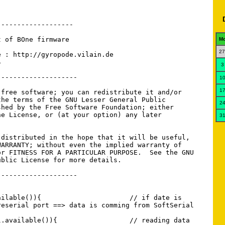
M
27
3
1
1
2
3